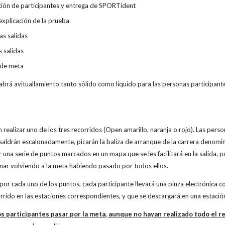
n de participantes y entrega de SPORTident
plicación de la prueba
s salidas
salidas
de meta
 habrá avituallamiento tanto sólido como líquido para las personas participant
n realizar uno de los tres recorridos (Open amarillo, naranja o rojo). Las per
 saldrán escalonadamente, picarán la baliza de arranque de la carrera denomin
una serie de puntos marcados en un mapa que se les facilitará en la salida, 
nar volviendo a la meta habiendo pasado por todos ellos.
o por cada uno de los puntos, cada participante llevará una pinza electrónica 
orrido en las estaciones correspondientes, y que se descargará en una estación 
os participantes pasar por la meta, aunque no hayan realizado todo el r