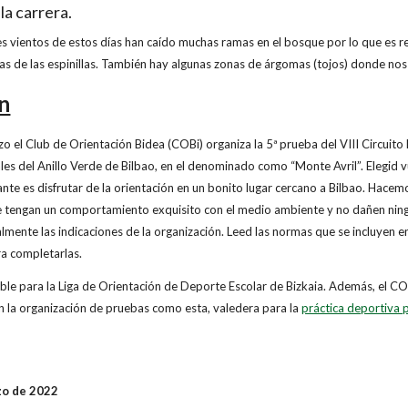
la carrera.
es vientos de estos días han caído muchas ramas en el bosque por lo que es 
as de las espinillas. También hay algunas zonas de árgomas (tojos) donde nos
n
 el Club de Orientación Bidea (COBi) organiza la 5ª prueba del VIII Circuito
les del Anillo Verde de Bilbao, en el denominado como “Monte Avril”. Elegid 
nte es disfrutar de la orientación en un bonito lugar cercano a Bilbao. Hacemo
e tengan un comportamiento exquisito con el medio ambiente y no dañen nin
lmente las indicaciones de la organización. Leed las normas que se incluyen en
ra completarlas.
ble para la Liga de Orientación de Deporte Escolar de Bizkaia. Además, el COB
 la organización de pruebas como esta, valedera para la
práctica deportiva 
zo de 2022