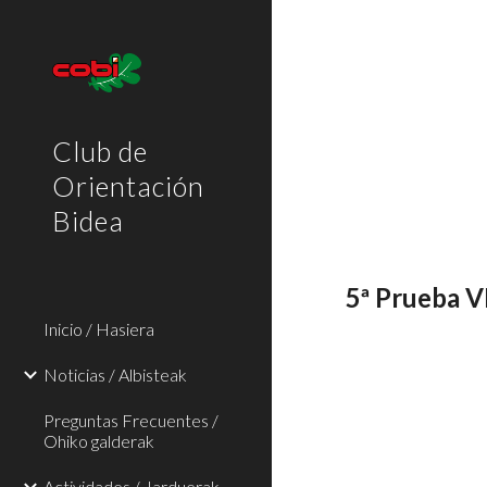
Sk
Club de
Orientación
Bidea
5ª Prueba VI
Inicio / Hasiera
Noticias / Albisteak
Preguntas Frecuentes /
Ohiko galderak
Actividades / Jarduerak