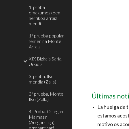
1. proba
emakumezkoen
herrikoa arraiz
mendi
1ª prueba popular
femenina Monte
Arraiz
XIX Bizkaia Saria.
Urkiola
3. proba. Ilso
mendia (Zalla)
3ª prueba. Monte
Últimas noti
Ilso (Zalla)
La huelga de t
4. Proba. Ollargan -
estamos acostu
Malmasin
(Arrigorriaga) –
motivo os acon
erroharrihar!