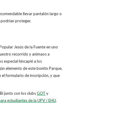
recomendable llevar pantalón largo o
 podrían proteger.
 Popular Jesús de la Fuente en uno
vuestro recorrido y animaos a
s especial hincapié a los
gún elemento de este bonito Parque,
 el formulario de inscripción, y que
i junto con los clubs
GOT
y
para estudiantes de la UPV / EHU
.