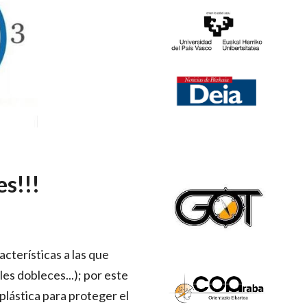
es!!!
cterísticas a las que
es dobleces...); por este
plástica para proteger el