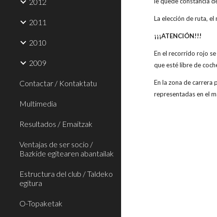
2012
le quede constancia d
La elección de ruta, el 
2011
¡¡¡ATENCIÓN!!!
2010
En el recorrido rojo s
2009
que esté libre de coch
Contactar / Kontaktatu
En la zona de carrera
representadas en el m
Multimedia
Resultados / Emaitzak
Ventajas de ser socio /
Bazkide egitearen abantailak
Estructura del club / Taldeko
egitura
O-Topaketak