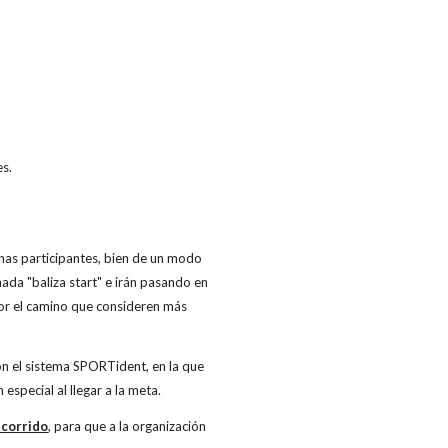
es.
sonas participantes, bien de un modo
ada "baliza start" e irán pasando en
por el camino que consideren más
con el sistema SPORTident, en la que
especial al llegar a la meta.
ecorrido
, para que a la organización