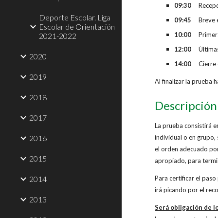
09:30
Recepció
Deporte Escolar. Liga
09:45
Breve ex
Escolar de Orientación
10:00
Primera
2021-2022
12:00
Últimas 
2020
14:00
Cierre 
2019
Al finalizar la prueba
2018
Descripción
2017
La prueba consistirá e
2016
individual o en grupo,
el orden adecuado por 
2015
apropiado, para termi
2014
Para certificar el pas
irá picando por el rec
2013
Será obligación de l