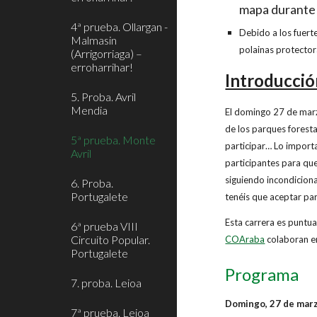
mapa durante 
4ª prueba. Ollargan -
Debido a los fuert
Malmasin
polainas protector
(Arrigorriaga) –
erroharrihar!
Introducció
5. Proba. Avril
Mendia
El domingo 27 de marzo
de los parques foresta
5ª prueba. Monte
participar… Lo importa
Avril
participantes para qu
siguiendo incondiciona
6. Proba.
Portugalete
tenéis que aceptar pa
Esta carrera es puntua
6ª prueba VIII
Circuito Popular.
COAraba
colaboran en
Portugalete
Programa
7. proba. Leioa
Domingo, 27 de mar
7ª prueba. Leioa