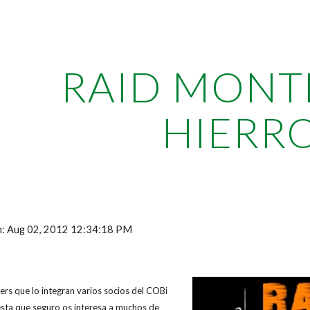
ip to main content
Skip to navigat
RAID MONT
HIERR
ón: Aug 02, 2012 12:34:18 PM
ers que lo integran varios socios del COBi
sta que seguro os interesa a muchos de