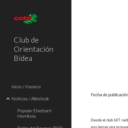
Sk
Club de
Orientación
Bidea
Inicio / Hasiera
Fecha de publicaci
Noticias / Albisteak
Popular Etxebarri
Herrikoia
Desde el club LKT raid
nos lanzan una propue
Belén del Bosque 2022