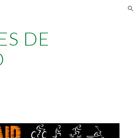
ion
ES DE
O