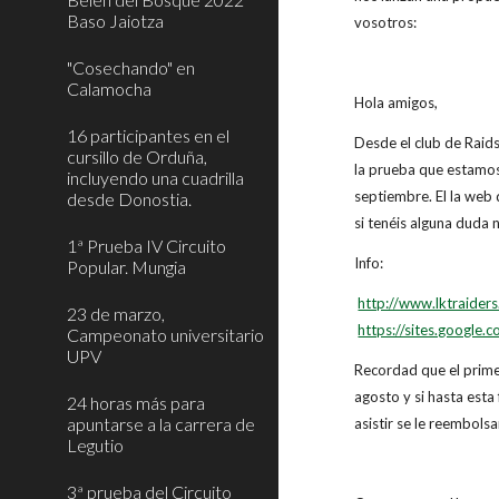
Baso Jaiotza
vosotros:
"Cosechando" en
Calamocha
Hola amigos,
16 participantes en el
Desde el club de Raids
cursillo de Orduña,
la prueba que estamo
incluyendo una cuadrilla
septiembre. El la web 
desde Donostia.
si tenéis alguna duda 
1ª Prueba IV Circuito
Info:
Popular. Mungia
http://www.lktraider
23 de marzo,
https://sites.google
Campeonato universitario
UPV
Recordad que el primer
agosto y si hasta esta
24 horas más para
apuntarse a la carrera de
asistir se le reembolsa
Legutio
3ª prueba del Circuito