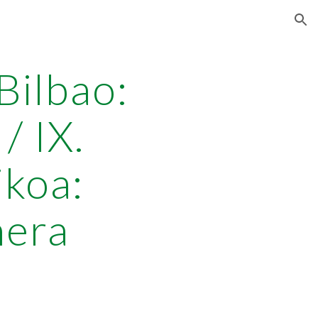
ion
Bilbao:
/ IX.
ikoa:
hera