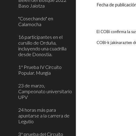
Fecha de publicaci
Baso Jaiotza
"Cosechando" en
Calamocha
El COBi confirma la su
16 participantes en el
cursillo de Orduña,
COBi-k jakinarazten du
incluyendo una cuadrilla
desde Donostia.
1ª Prueba IV Circuito
Popular. Mungia
23 de marzo,
Campeonato universitario
UPV
24 horas más para
apuntarse a la carrera de
Legutio
3ª prueba del Circuito