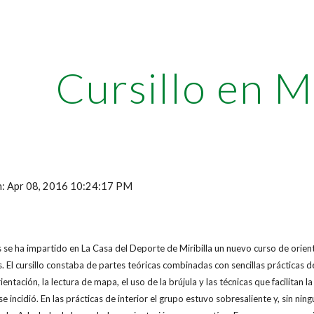
ip to main content
Skip to navigat
Cursillo en Mi
ón: Apr 08, 2016 10:24:17 PM
es se ha impartido en La Casa del Deporte de Miribilla un nuevo curso de orien
. El cursillo constaba de partes teóricas combinadas con sencillas prácticas de
rientación, la lectura de mapa, el uso de la brújula y las técnicas que facilitan l
e incidió. En las prácticas de interior el grupo estuvo sobresaliente y, sin nin