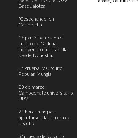
domingo disfrutarán e
Baso Jaiotza
"Cosechando" en
Calamocha
16 participantes en el
cursillo de Orduña,
incluyendo una cuadrilla
desde Donostia.
1ª Prueba IV Circuito
Popular. Mungia
23 de marzo,
Campeonato universitario
UPV
24 horas más para
apuntarse a la carrera de
Legutio
3ª prueba del Circuito