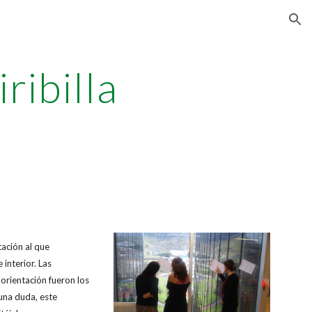
ion
ribilla
tación al que
 interior. Las
a orientación fueron los
guna duda, este