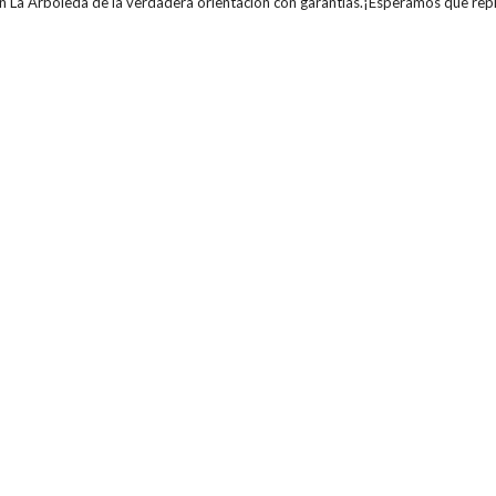
n La Arboleda de la verdadera orientación con garantías.¡Esperamos que repi