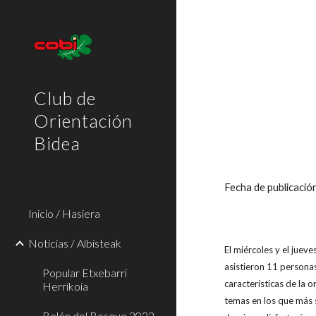
Sk
Club de
Orientación
Bidea
Fecha de publicaci
Inicio / Hasiera
Noticias / Albisteak
El miércoles y el juev
asistieron 11 personas
Popular Etxebarri
características de la o
Herrikoia
temas en los que más s
Belén del Bosque 2022