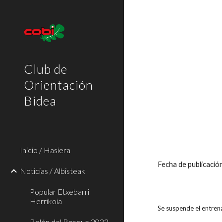
Sk
Club de
Orientación
Bidea
Inicio / Hasiera
Fecha de publicació
Noticias / Albisteak
Popular Etxebarri
Herrikoia
Se suspende el entren
Belén del Bosque 2022