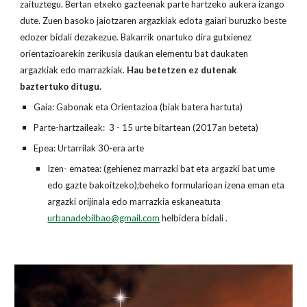
zaituztegu. Bertan etxeko gazteenak parte hartzeko aukera izango
dute. Zuen basoko jaiotzaren argazkiak edota gaiari buruzko beste
edozer bidali dezakezue. Bakarrik onartuko dira gutxienez
orientazioarekin zerikusia daukan elementu bat daukaten
argazkiak edo marrazkiak.
Hau betetzen ez dutenak
baztertuko ditugu.
Gaia: Gabonak eta Orientazioa (biak batera hartuta)
Parte-hartzaileak: 3 - 15 urte bitartean (2017an beteta)
Epea: Urtarrilak 30-era arte
Izen- ematea: (gehienez marrazki bat eta argazki bat ume
edo gazte bakoitzeko);beheko formularioan izena eman eta
argazki orijinala edo marrazkia eskaneatuta
urbanadebilbao@gmail.com
helbidera bidali .