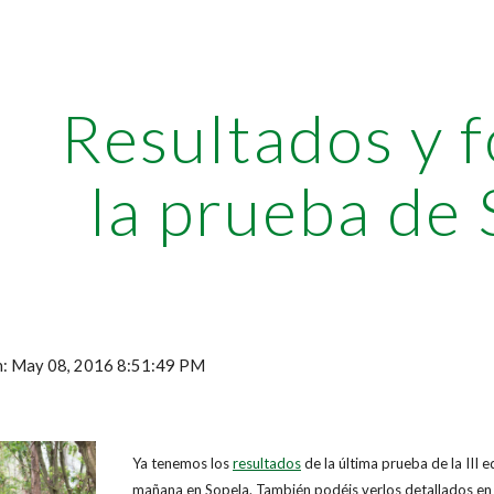
ip to main content
Skip to navigat
Resultados y f
la prueba de 
ón: May 08, 2016 8:51:49 PM
Ya tenemos los
resultados
de la última prueba de la III 
mañana en Sopela. También podéis verlos detallados en