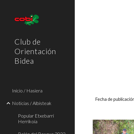
Sk
Club de
Orientación
Bidea
Inicio / Hasiera
Fecha de publicaci
Noticias / Albisteak
Popular Etxebarri
Herrikoia
Belén del Bosque 2022