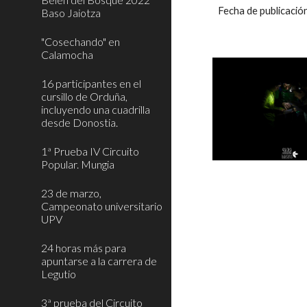
Fecha de publicaci
Baso Jaiotza
"Cosechando" en
Calamocha
16 participantes en el
cursillo de Orduña,
incluyendo una cuadrilla
desde Donostia.
1ª Prueba IV Circuito
Popular. Mungia
23 de marzo,
Campeonato universitario
UPV
24 horas más para
apuntarse a la carrera de
Legutio
3ª prueba del Circuito