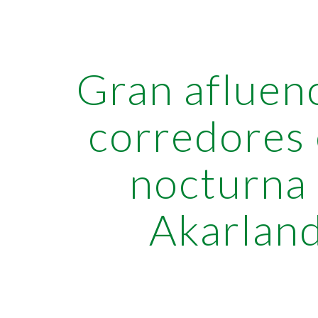
ip to main content
Skip to navigat
Gran afluen
corredores 
nocturna
Akarlan