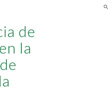
ion
cia de
en la
 de
da