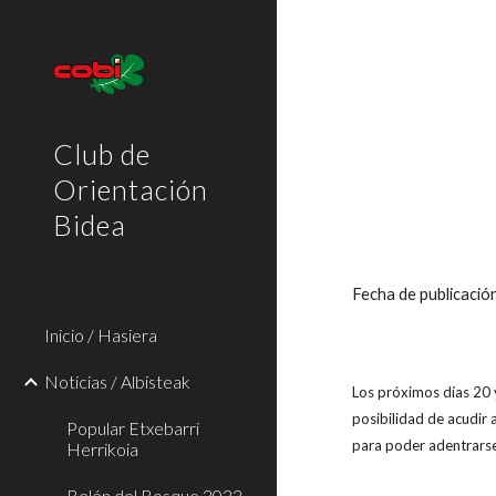
Sk
Club de
Orientación
Bidea
Fecha de publicaci
Inicio / Hasiera
Noticias / Albisteak
Los próximos días 20 y
posibilidad de acudir 
Popular Etxebarri
para poder adentrarse
Herrikoia
Belén del Bosque 2022