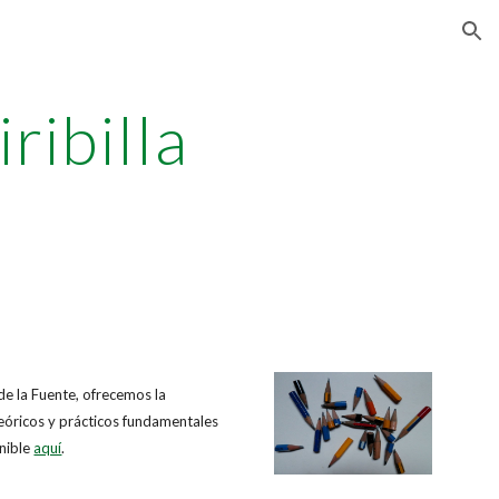
ion
ribilla
de la Fuente, ofrecemos la
 teóricos y prácticos fundamentales
nible
aquí
.