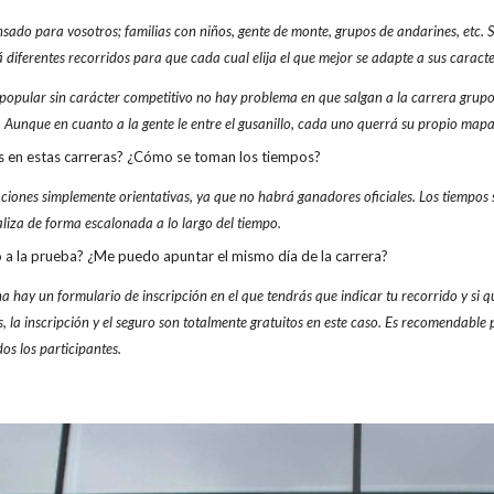
nsado para vosotros; familias con niños, gente de monte, grupos de andarines, etc.
 diferentes recorridos para que cada cual elija el que mejor se adapte a sus caracter
 popular sin carácter competitivo no hay problema en que salgan a la carrera gru
. Aunque en cuanto a la gente le entre el gusanillo, cada uno querrá su propio mapa
es en estas carreras? ¿Cómo se toman los tiempos?
aciones simplemente orientativas, ya que no habrá ganadores oficiales. Los tiempos
ealiza de forma escalonada a lo largo del tiempo.
a la prueba? ¿Me puedo apuntar el mismo día de la carrera?
ina hay un formulario de inscripción en el que tendrás que indicar tu recorrido y si 
 la inscripción y el seguro son totalmente gratuitos en este caso. Es recomendable
os los participantes.