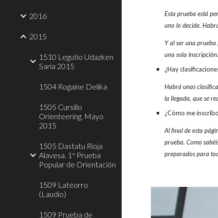
Esta prueba está pe
2016
uno lo decide. Habrá
2015
Y al ser una prueba
una sola inscripción
1510 Legutio Udazken
Saria 2015
¿Hay clasificacion
1504 Rogaine Delika
Habrá unas clasific
la llegada, que se r
1505 Cursillo
¿Cómo me inscribo 
Orienteering. Mayo
2015
Al final de esta pág
prueba. Como sabéis,
1505 Dastatu Rioja
preparados para tod
Alavesa. 1ª Prueba
Popular de Orientación
1509 Lateorro
(Laudio)
1509 Prueba de