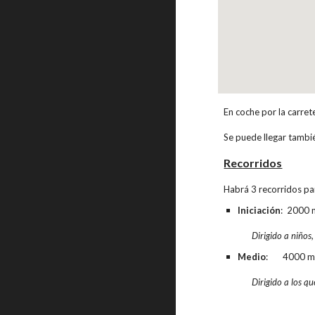
En coche por la carret
Se puede llegar tambi
Recorridos
Habrá 3 recorridos par
Iniciación
: 2000 
Dirigido a niños
Medio
: 4000 m
Dirigido a los qu