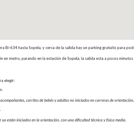
era Bi-634 hasta Sopela, y cerca de la salida hay un parking gratuito para pod
én en metro, parando en la estación de Sopela, la salida esta a pocos minuto
a elegir:
m.
, acompañantes, carritos de bebés y adultos no iniciados en carreras de orientación, 
.
e ya están iniciados en la orientación, con una dificultad técnica y física media.