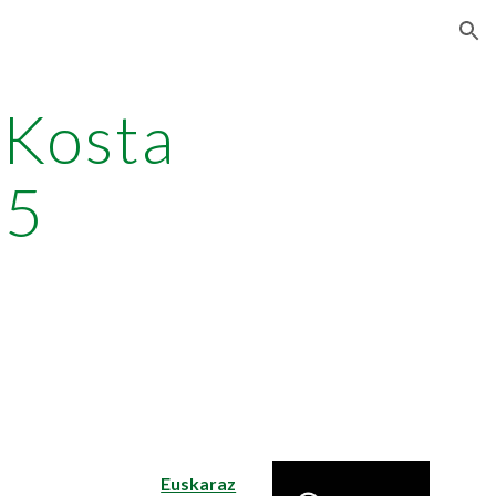
ion
 Kosta
15
Euskaraz