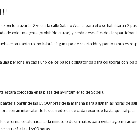
!!!
l experto cruzarán 2 veces la calle Sabino Arana, para ello se habilitaran 2 
da de color magenta (prohibido cruzar) y serán descalificados los participant
prueba estará abierto, no habrá ningún tipo de restricción y por lo tanto es re
á una persona en cada uno de los pasos obligatorios para colaborar con los p
ta estará colocada en la plaza del ayuntamiento de Sopela.
cipantes a partir de las 09:30 horas de la mañana para asignar las horas de sal
 hora se irán intercalando los corredores de cada recorrido hasta que salga al 
e de forma escalonada cada minuto o dos minutos para evitar aglomeraciones 
 se cerrará a las 16:00 horas.