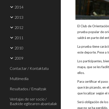
2014
2013
El Club de Orientació
2012
prueba popular de ori
2011
saldrá en parte del en
La prueba tiene caráct
2010
este deporte. Pese a t
2009
Los participantes, bi
mapa, que se les faci
Contactar / Kontaktatu
ellos.
Multimedia
Para certificar el paso
que irán picando, en e
Resultados / Emaitzak
que localizar según el 
Ventajas de ser socio /
Será obligación de los
Bazkide egitearen abantailak
que no se ha perdido.