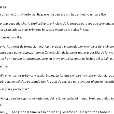
stas
 orientación. ¿Puedo participar en la carrera sin haber hecho un cursillo?
o una pequeña charla explicativa al principio de la prueba para los que se encuentr
na visita guiada a las primeras balizas a modo de práctica in situ.
ces el cursillo?
de varias horas de formación teórica y práctica impartida por miembros del club c
 base para poder empezar con la Orientación de la mejor manera posible: de form
no hay ninguno programado, pero en breve anunciaremos las fechas del próximo, q
rme...
lla en entornos urbanos y semiurbanos, en los que siempre hay referencias claras par
abrá gente del club paseando por la zona de carrera para ayudar al que lo necesit
var para participar?
king o similar y ganas de disfrutar; del resto de material (mapa, brújulas, avitualla
s.
os. ¿Puedo ir con la familia a la prueba? ¿Tenemos que inscribirnos todos?