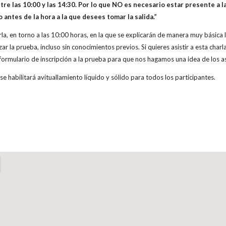
ntre las 10:00 y las 14:30. Por lo que NO es necesario estar presente a 
 antes de la hora a la que desees tomar la salida.”
rla, en torno a las 10:00 horas, en la que se explicarán de manera muy básic
ar la prueba, incluso sin conocimientos previos. Si quieres asistir a esta charl
l formulario de inscripción a la prueba para que nos hagamos una idea de los as
se habilitará avituallamiento líquido y sólido para todos los participantes.