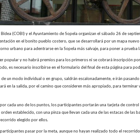
n Bidea (COBI) y el Ayuntamiento de Sopela organizan el sábado 26 de septi
entación en el bonito pueblo costero, que se desarrollará por un mapa nuevo
torno urbano para adentrarse en la Sopela más salvaje, para poner a prueba l
er popular y no habrá premios para los primeros ni se cobrará inscripción por 
odo, es necesario inscribirse en el formulario del final de esta página para 
en de un modo individual o en grupo, saldrán escalonadamente, e irán pasand
litará en la salida, por el camino que consideren más apropiado, para termin
 por cada uno de los puntos, los participantes portarán una tarjeta de control cu
l orden establecido, con una pinza que llevan cada una de las estacas de las b
recorrido elegido por ellos.
 participantes pasar por la meta, aunque no hayan realizado todo el recorrido