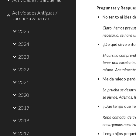
Preguntas y Respue
Actividades Antiguas /
No tengo ni idea de
Jarduera zaharrak
Claro, hemos previst
2025
necesario, se hará u
2024
¿De qué sirve enton
El cursillo compren
2023
tener una excelente
2022
mismo. Actualmente 
Me da miedo perde
2021
La prueba se desarro
2020
se pierde. Además, h
¿Qué tengo que lle
2019
Ropa cómoda, de trek
2018
encargamos nosotro
2017
Tengo hijos pequeñ