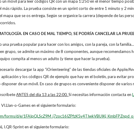
o un móvil para leer códigos QR con un mapa 1:250 en el menor tiempo posible.
l más rápido. La prueba consiste en un sprint corto de entre 1 minuto y 2 minu
 el mapa que se os entrega. Según se organice la carrera (depende de las per
ecorridos.
MATOLOGÍA. EN CASO DE MAL TIEMPO, SE PODRÍA CANCELAR LA PRUE
una prueba popular para hacer con los amigos, con la pareja, con la familia..
ace en grupo, se admite un máximo de 8 componentes, aunque recomendamos has
equipo compita al menos un adulto (y tiene que hacer la prueba).
ecesario descargar la app “iOrienteering” de las tiendas oficiales de Apple/A
a aplicación y los códigos QR de ejemplo que hay en el boletín, para evitar p
o disponer de un móvil. En caso de grupos es conveniente disponer de varios 
scríbete
ANTES del día 13 a las 22:00.
Si necesitas información contacta en
VI.Llan-o-Games en el siguiente formulario:
.com/forms/d/e/1FAIpQLScZ9M_j7zoc16IZPfzK5v4TIwkVBUIKj_KmbFPZnpd_o
 I.QR-Sprint en el siguiente formulario: