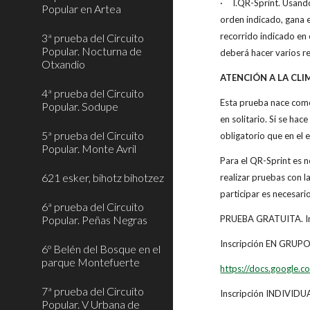
·
I.QR-Sprint. Usand
Popular en Artea
orden indicado, gana e
recorrido indicado en
3ª prueba del Circuito
Popular. Nocturna de
deberá hacer varios r
Otxandio
ATENCIÓN A LA CLI
4ª prueba del Circuito
Esta prueba nace como 
Popular. Sodupe
en solitario. Si se h
5ª prueba del Circuito
obligatorio que en el 
Popular. Monte Avril
Para el QR-Sprint es n
621 esker, bihotz bihotzez
realizar pruebas con l
participar es necesari
6ª prueba del Circuito
Popular. Peñas Negras
PRUEBA GRATUITA. In
Inscripción EN GRUPO 
6º Belén del Bosque en el
parque Montefuerte
https://docs.google
7ª prueba del Circuito
Inscripción INDIVIDUAL
Popular. V Urbana de