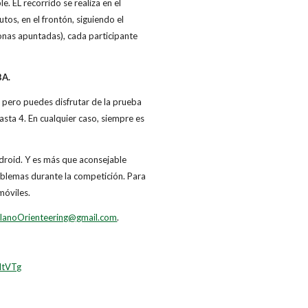
 EL recorrido se realiza en el
tos, en el frontón, siguiendo el
sonas apuntadas), cada participante
BA.
. pero puedes disfrutar de la prueba
ta 4. En cualquier caso, siempre es
ndroid. Y es más que aconsejable
roblemas durante la competición. Para
móviles.
LlanoOrienteering@gmail.com
.
ItVTg