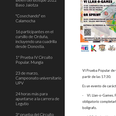
Baso Jaiotza
"Cosechando" en
Calamocha
16 participantes en el
cursillo de Orduña,
incluyendo una cuadrilla
desde Donostia.
1ª Prueba IV Circuito
Popular. Mungia
VI Prueba Popular de O
23 de marzo,
partir de las 17:30.
Campeonato universitario
UPV
Es un evento de carác
24 horas más para
·
VI. Llan-o-Games. 
apuntarse a la carrera de
obligatorio completarl
Legutio
bolígrafo.
3ª prueba del Circuito