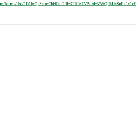
le.com/forms/d/e/1FAIpQLScrmChN0nIDRMCRCVTVPooMZWQRkHc8nBz4c1