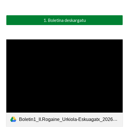
1. Boletina deskargatu
Boletin1_II.Rogaine_Urkiola-Eskuagatx_2026_EUS.pdf