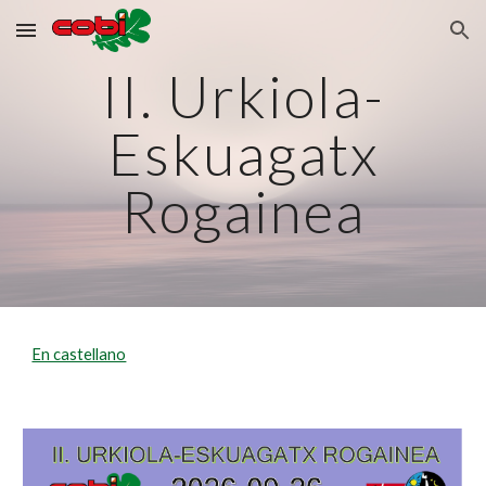
Skip to main content
Skip to navigation
II. Urkiola-
Eskuagatx
Rogainea
En castellano