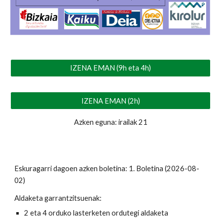
IZENA EMAN (9h eta 4h)
IZENA EMAN (2h)
Azken eguna: irailak 21
Eskuragarri dagoen azken boletina: 1. Boletina (2026-08-
02)
Aldaketa garrantzitsuenak:
2 eta 4 orduko lasterketen ordutegi aldaketa