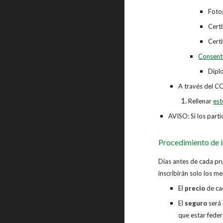
Fotog
Cert
Certi
Consent
Dipl
A través del CO
Rellenar
est
AVISO: Si los part
Procedimiento de in
Días antes de cada pru
inscribirán solo los m
El
precio
de cad
El
seguro
será 
que estar feder