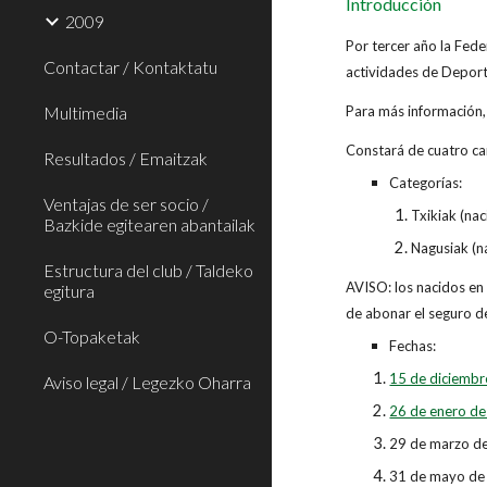
Introducción
2009
Por tercer año la Fed
Contactar / Kontaktatu
actividades de Deporte
Multimedia
Para más información, 
Constará de cuatro ca
Resultados / Emaitzak
Categorías:
Ventajas de ser socio /
Txikiak (na
Bazkide egitearen abantailak
Nagusiak (n
Estructura del club / Taldeko
AVISO: los nacidos en 
egitura
de abonar el seguro de
O-Topaketak
Fechas:
15 de diciembr
Aviso legal / Legezko Oharra
26 de enero de
29 de marzo de
31 de mayo de 