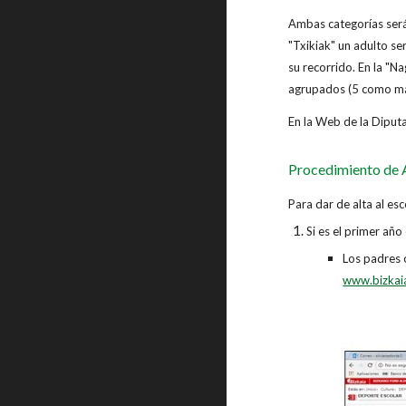
Ambas categorías será
"Txikiak" un adulto 
su recorrido. En la "N
agrupados (5 como m
En la Web de la Diput
Procedimiento de A
Para dar de alta al es
Si es el primer añ
Los padres o
www.bizkaia