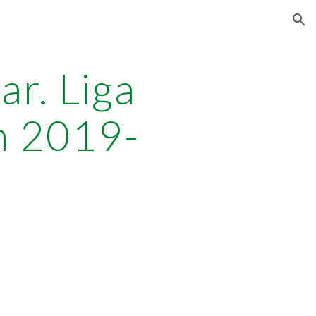
ion
r. Liga
n 2019-