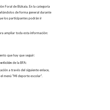
n Foral de Bizkaia. En la categoría
añándolos de forma general durante
ue los participantes podrán ir
ra ampliar toda esta información:
iento que hay que seguir:
etición
de la BFA:
ación a través del siguiente enlace,
l menú "Mi deporte escolar".