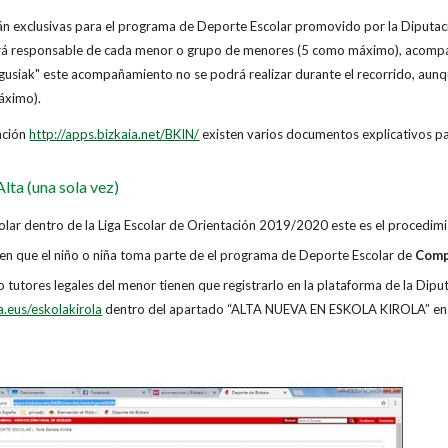
n exclusivas para el programa de Deporte Escolar promovido por la Diputació
será responsable de cada menor o grupo de menores (5 como máximo), acomp
agusiak" este acompañamiento no se podrá realizar durante el recorrido, aunq
áximo).
ación
http://apps.bizkaia.net/BKIN/
existen varios documentos explicativos pa
lta (una sola vez)
colar dentro de la Liga Escolar de Orientación 2019/2020 este es el procedim
o en que el niño o niña toma parte de el programa de Deporte Escolar de
Comp
 tutores legales del menor tienen que registrarlo en la plataforma de la Diput
.eus/eskolakirola
dentro del apartado “ALTA NUEVA EN ESKOLA KIROLA” en e