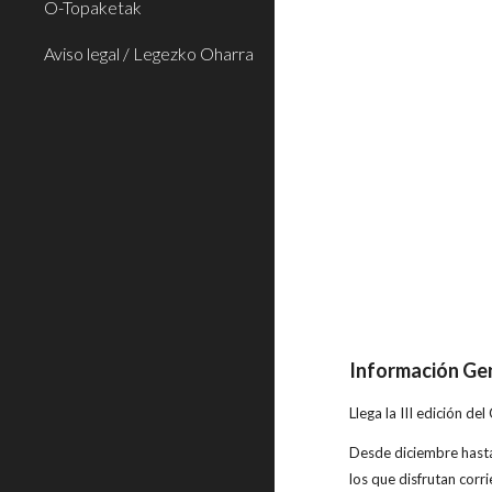
O-Topaketak
Aviso legal / Legezko Oharra
Información Ge
Llega la III edición d
Desde diciembre hasta 
los que disfrutan corri