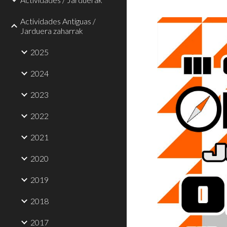
Actividades Antiguas /
Jarduera zaharrak
2025
2024
2023
2022
2021
2020
2019
2018
2017