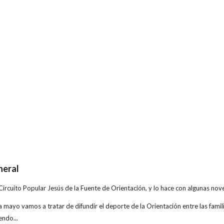
neral
el Circuito Popular Jesús de la Fuente de Orientación, y lo hace con algunas n
mayo vamos a tratar de difundir el deporte de la Orientación entre las famili
endo...