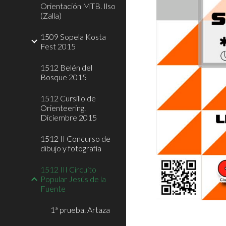
Orientación MTB. Ilso
(Zalla)
1509 Sopela Kosta
Fest 2015
1512 Belén del
Bosque 2015
1512 Cursillo de
Orienteering.
Diciembre 2015
1512 II Concurso de
dibujo y fotografía
1512 III Circuito
Popular Jesús de la
Fuente
1ª prueba. Artaza