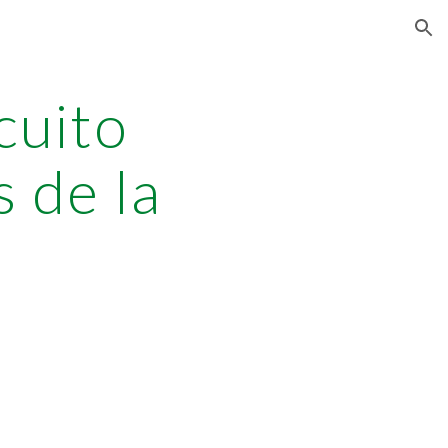
ion
cuito
 de la