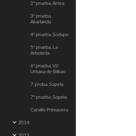
2ª prueba. Artea
3ª prueba.
Akarlanda
4ª prueba. Sodupe
5ª prueba. La
Arboleda
6ª prueba. VII
Urbana de Bilbao
7. proba. Sopela
7ª prueba. Sopela
Cursillo Primavera
2014
2013