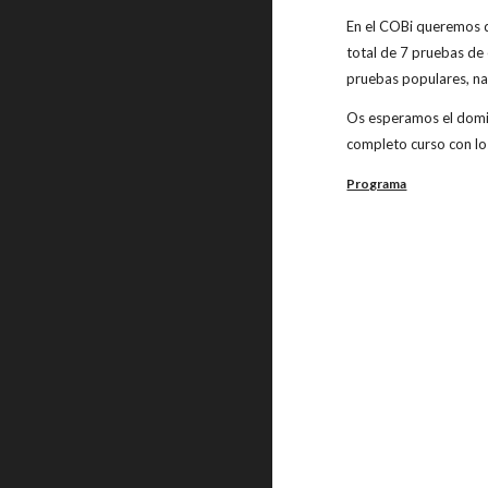
En el COBi queremos q
total de 7 pruebas de 
pruebas populares, na
Os esperamos el doming
completo curso con los
Programa