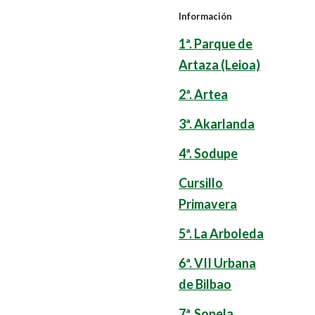
Información
1ª. Parque de
Artaza (Leioa)
2ª. Artea
3ª. Akarlanda
4ª. Sodupe
Cursillo
Primavera
5ª. La Arboleda
6ª. VII Urbana
de Bilbao
7ª. Sopela