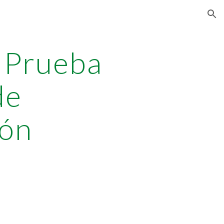
ion
V Prueba
de
ión