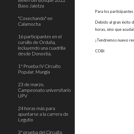
Baso Jaiotza
Para los participantes
"Cosechando" en
Debido al gran éxito d
Calamocha
horas, sino que acudai
16 participantes en el
¡Tendremos nuevo rec
cursillo de Orduña,
incluyendo una cuadrilla
COBi
desde Donostia.
1ª Prueba IV Circuito
Popular. Mungia
23 de marzo,
Campeonato universitario
UPV
24 horas más para
apuntarse a la carrera de
Legutio
3ª prueba del Circuito