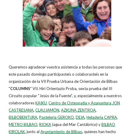
Queremos agradecer vuestra asistencia a todas las personas que
este pasado domingo participasteis o colaborasteis en la
organización de la VII Prueba Urbana de Orientación de Bilbao
"
COLUMNS
" VII. Hiri Orientazio Proba, sexta prueba del III
Circuito popular "Jesús de la Fuente", y, especialmente a nuestros
colaboradores
KAIKU
,
Centro de Osteopatía y Acupuntura JON
CASTRESANA
,
CLAUJAMÓN
,
AZKUNA ZENTROA
,
BILBOBENTURA
,
Pastelería GEROKO
,
DEIA
,
Heladería CAPRA
,
METRO BILBAO
,
RIOKA
(agua del Mar Cantábrico) y
BILBAO
KIROLAK
, junto al
Ayuntamiento de Bilbao
, quienes han hecho