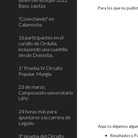
Baso Jaiotza
Para los que no pudist
"Cosechando" en
Calamocha
16 participantes en el
cursillo de Orduña,
incluyendo una cuadrilla
desde Donostia.
1ª Prueba IV Circuito
Popular. Mungia
23 de marzo,
Campeonato universitario
UPV
24 horas más para
apuntarse a la carrera de
Legutio
Aquí os dejamos algun
3ª prueba del Circuito
Resultados y Pa