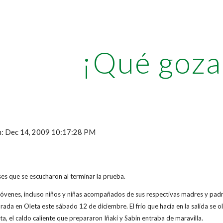
ip to main content
Skip to navigat
¡Qué goza
ón: Dec 14, 2009 10:17:28 PM
ases que se escucharon al terminar la prueba.
venes, incluso niños y niñas acompañados de sus respectivas madres y padres
ada en Oleta este sábado 12 de diciembre. El frío que hacía en la salida se 
ta, el caldo caliente que prepararon Iñaki y Sabin entraba de maravilla.