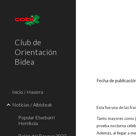
Sk
Club de
Orientación
Bidea
Fecha de publicaci
Inicio / Hasiera
Noticias / Albisteak
Esta fue una de las fr
Popular Etxebarri
Tanto mayores como jó
Herrikoia
prueba nocturna celebr
Además, al llegar a me
Belén del Bosque 2022