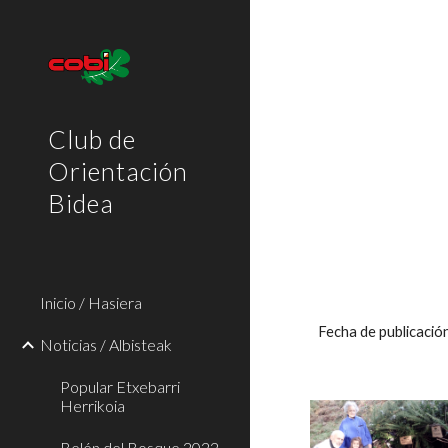
Sk
Club de
Orientación
Bidea
Inicio / Hasiera
Fecha de publicaci
Noticias / Albisteak
Popular Etxebarri
Herrikoia
Belén del Bosque 2022