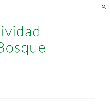
ion
tividad
 Bosque