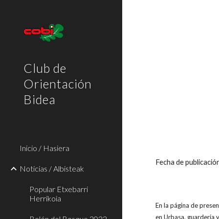
Sk
Club de
Orientación
Bidea
Inicio / Hasiera
Fecha de publicaci
Noticias / Albisteak
Popular Etxebarri
Herrikoia
En la página de presen
en Urbasa, guardería y
Belén del Bosque 2022