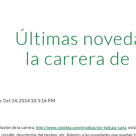
ip to main content
Skip to navigat
Últimas noved
la carrera de
ón: Oct 14, 2014 10:3:16 PM
tación de la carrera,
http://www.cobidea.com/pruebas/xiv-bizkaia-saria
, est
 correlín, descripción del terreno, etc. Atentos a las novedades que quedan: H