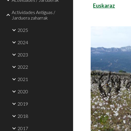
Euskaraz
Actividades Antiguas /
Jarduera zaharrak
2025
2024
2023
2022
2021
2020
2019
2018
2017