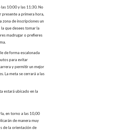
e las 10:00 y las 11:30. No
r presente a primera hora,
a zona de inscripciones un
a la que desees tomar la
ieres madrugar o prefieres
lma.
le de forma escalonada
utos para evitar
arrera y permitir un mejor
es. La meta se cerrará a las
eta estará ubicado en la
la, en torno a las 10,00
xplicarán de manera muy
s de la orientación de