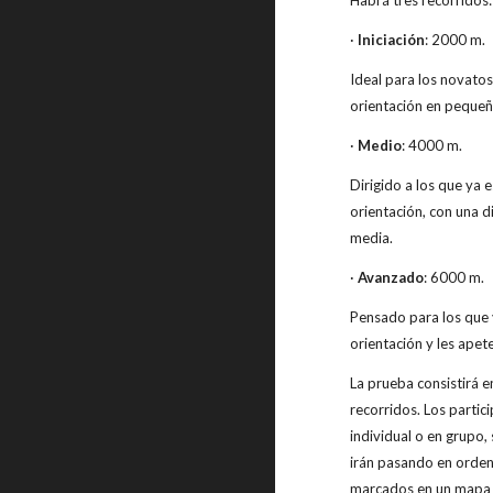
Habrá tres recorridos
·
Iniciación
: 2000 m.
Ideal para los novatos
orientación en pequeñ
·
Medio
: 4000 m.
Dirigido a los que ya e
orientación, con una di
media.
·
Avanzado
: 6000 m.
Pensado para los que 
orientación y les ape
La prueba consistirá e
recorridos. Los parti
individual o en grupo
irán pasando en orden
marcados en un mapa qu