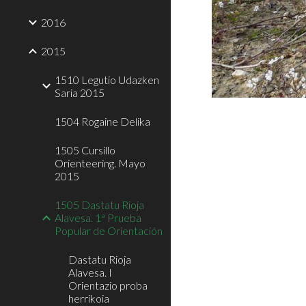
2016
2015
1510 Legutio Udazken
Saria 2015
1504 Rogaine Delika
1505 Cursillo
Orienteering. Mayo
2015
1505 Dastatu Rioja
Alavesa. 1ª Prueba
Popular de Orientación
Dastatu Rioja
Alavesa. I
Orientazio proba
herrikoia