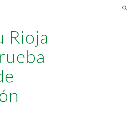
ion
 Rioja
Prueba
de
ión