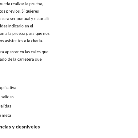
ueda realizar la prueba,
tos previos. Si quieres
ocura ser puntual y estar allí
ides indicarlo en el
ión a la prueba para que nos
s asistentes a la charla.
a aparcar en las calles que
lado de la carretera que
xplicativa
 salidas
salidas
e meta
ncias y desniveles