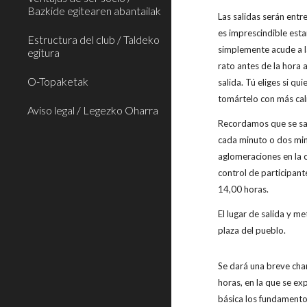
Bazkide egitearen abantailak
Las salidas serán entr
es imprescindible esta
Estructura del club / Taldeko
simplemente acude a l
egitura
rato antes de la hora 
O-Topaketak
salida. Tú eliges si qu
tomártelo con más ca
Aviso legal / Legezko Oharra
Recordamos que se sa
cada minuto o dos min
aglomeraciones en la c
control de participant
14,00 horas.
El lugar de salida y m
plaza del pueblo.
Se dará una breve char
horas, en la que se e
básica los fundamento