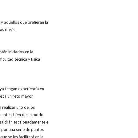
:
 y aquellos que prefieran la
as dosis.
stán iniciados en la
ficultad técnica y física
ya tengan experiencia en
tezca un reto mayor.
n realizar uno de los
cipantes, bien de un modo
, saldrán escalonadamente e
 por una serie de puntos
e se les facilitará en la