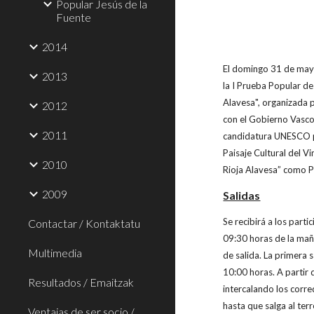
Popular Jesús de la
Fuente
2014
El domingo 31 de mayo
2013
la I Prueba Popular de
Alavesa", organizada 
2012
con el Gobierno Vasco
2011
candidatura UNESCO pa
Paisaje Cultural del Vi
2010
Rioja Alavesa” como 
2009
Salidas
Se recibirá a los parti
Contactar / Kontaktatu
09:30 horas de la mañ
Multimedia
de salida. La primera s
10:00 horas. A partir 
Resultados / Emaitzak
intercalando los corr
hasta que salga al ter
Ventajas de ser socio /