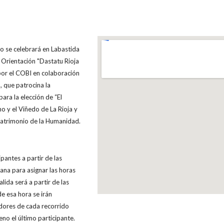
 se celebrará en Labastida
 Orientación "Dastatu Rioja
por el COBI en colaboración
, que patrocina la
ra la elección de “El
no y el Viñedo de La Rioja y
Patrimonio de la Humanidad.
cipantes a partir de las
ana para asignar las horas
alida será a partir de las
de esa hora se irán
edores de cada recorrido
reno el último participante.