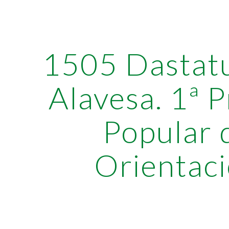
ip to main content
Skip to navigat
1505 Dastatu
Alavesa. 1ª 
Popular 
Orientac